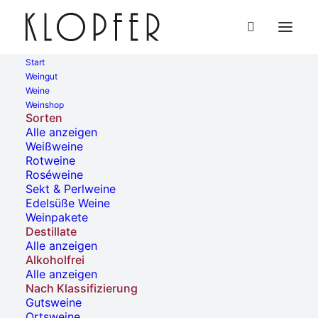
Warenkorb
Start
Weingut
Weine
Weinshop
Dein Warenkorb ist derzeit leer.
Sorten
Alle anzeigen
Weißweine
ZURÜCK ZUM SHOP
Rotweine
Roséweine
Sekt & Perlweine
Edelsüße Weine
Weinpakete
Destillate
Alle anzeigen
Alkoholfrei
Alle anzeigen
Nach Klassifizierung
Gutsweine
Ortsweine