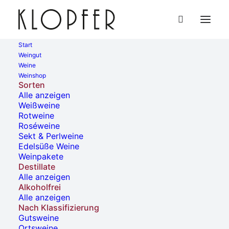
Start
Weingut
Weine
Weinshop
Sorten
Alle anzeigen
Weintresterbrand
Weißweine
Rotweine
Roséweine
12,50
€
Sekt & Perlweine
Enthält 19% Mehrwertsteuer
Edelsüße Weine
(
62,50
€
/ 1 Liter)
Weinpakete
Alk. 42 % vol.
Destillate
zzgl.
Versand
Alle anzeigen
Weintresterbrand
Alkoholfrei
Alle anzeigen
Menge
Nach Klassifizierung
IN DEN WARENKORB
Gutsweine
Ortsweine