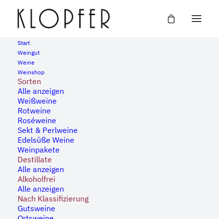
Start
Weingut
Weine
Veranstaltungen
Weinshop
Anstehend
Sorten
Datum
Alle anzeigen
August 2026
Weißweine
wählen.
Rotweine
Roséweine
SO.
9
Sekt & Perlweine
Edelsüße Weine
Weinpakete
Destillate
Alle anzeigen
Alkoholfrei
Alle anzeigen
Nach Klassifizierung
Gutsweine
Ortsweine