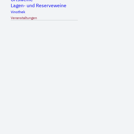
Lagen- und Reserveweine
Vinothek
Veranstaltungen
9. August | 10:30
-
14:00
Yoga meets wine
Weingut Wolfgang Klopfer
€59
DO.
27