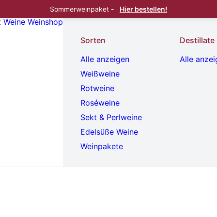
Sommerweinpaket -
Hier bestellen!
t
Weine
Weinshop
Sorten
Destillate
Alle anzeigen
Alle anze
Weißweine
Rotweine
Roséweine
Sekt & Perlweine
Edelsüße Weine
Weinpakete