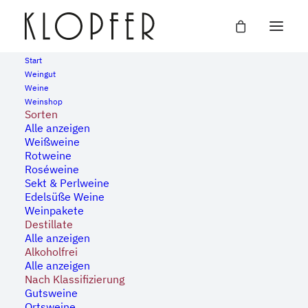
Start
Weingut
Weine
« Alle Veranstaltungen
Weinshop
Sorten
Alle anzeigen
Diese Veranstaltung hat bereits stattgefunden.
Weißweine
Rotweine
Roséweine
105 Grad Oex – Sunset
Sekt & Perlweine
Edelsüße Weine
Lounge
Weinpakete
Destillate
Alle anzeigen
12. Juli, 2024
-
14. Juli, 2024
Alkoholfrei
Alle anzeigen
Nach Klassifizierung
Gutsweine
Ortsweine