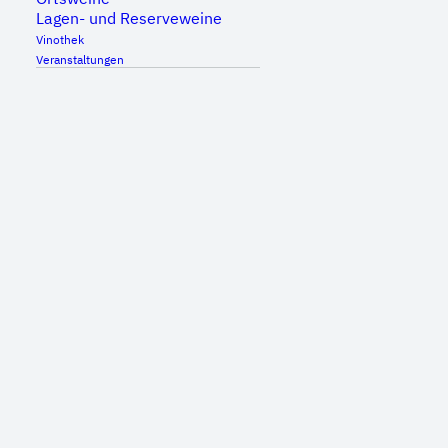
Lagen- und Reserveweine
Vinothek
Veranstaltungen
Genießen Sie das Leben bei cooler
Loungemusik, ausgewählten Weine und
kulinarischen Köstlichkeiten mit bester
Aussicht vom ‚Balkon des Remstals‘.
Freitag und Samstag ab 17 Uhr
Sonntag ab 11 Uhr