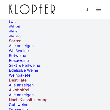
Start
Weingut
Weine
« Alle Veranstaltungen
Weinshop
Sorten
Alle anzeigen
Diese Veranstaltung hat bereits stattgefunden.
Weißweine
Rotweine
Roséweine
Ausschank Vinothek am
Sekt & Perlweine
Edelsüße Weine
Steingrüble
Weinpakete
Destillate
Alle anzeigen
31. August, 2025 | 15:00
-
20:00
Alkoholfrei
Alle anzeigen
Nach Klassifizierung
Gutsweine
Ortsweine