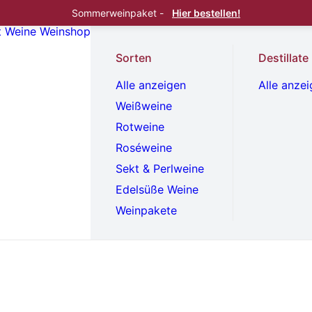
Sommerweinpaket -
Hier bestellen!
t
Weine
Weinshop
Sorten
Destillate
Alle anzeigen
Alle anze
Weißweine
Rotweine
Roséweine
Sekt & Perlweine
Edelsüße Weine
Weinpakete