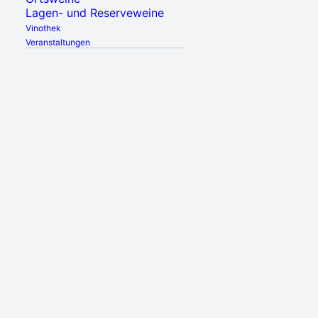
Lagen- und Reserveweine
Vinothek
Veranstaltungen
DETAILS
Datum:
26. April, 2023
Zeit:
17:00 - 22:00
Inhalt entsperren
Erforderlichen Service akzeptieren und Inhalte
entsperren
Mehr Informationen