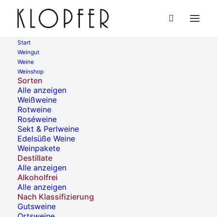
Start
Weingut
Weine
« Alle Veranstaltungen
Weinshop
Sorten
Alle anzeigen
Diese Veranstaltung hat bereits stattgefunden.
Weißweine
Rotweine
Roséweine
Ausschank Vinothek Am
Sekt & Perlweine
Edelsüße Weine
Steingrüble
Weinpakete
Destillate
Alle anzeigen
26. April, 2023 | 17:00
-
22:00
Alkoholfrei
Alle anzeigen
Nach Klassifizierung
Gutsweine
Zum Kalender hinzufügen
Ortsweine