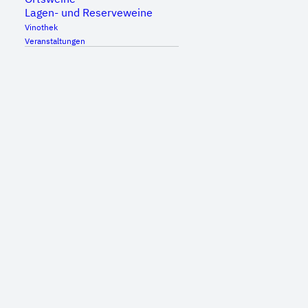
Lagen- und Reserveweine
Vinothek
Veranstaltungen
DETAILS
Datum:
30. April, 2023
Zeit:
15:00 - 20:00
Inhalt entsperren
Erforderlichen Service akzeptieren und Inhalte
entsperren
Mehr Informationen