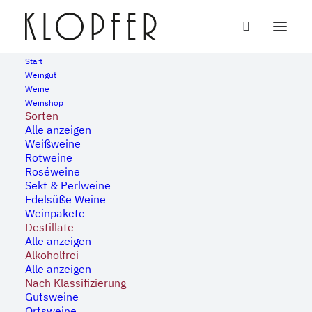
Start
Weingut
Weine
« Alle Veranstaltungen
Weinshop
Sorten
Alle anzeigen
Diese Veranstaltung hat bereits stattgefunden.
Weißweine
Rotweine
Roséweine
Ausschank Vinothek Am
Sekt & Perlweine
Edelsüße Weine
Steingrüble
Weinpakete
Destillate
Alle anzeigen
30. April, 2023 | 15:00
-
20:00
Alkoholfrei
Alle anzeigen
Nach Klassifizierung
Gutsweine
Zum Kalender hinzufügen
Ortsweine