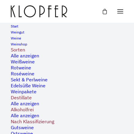
Start
Weingut
Weine
« Alle Veranstaltungen
Weinshop
Sorten
Alle anzeigen
Diese Veranstaltung hat bereits stattgefunden.
Weißweine
Rotweine
Roséweine
Ausschank Vinothek Am
Sekt & Perlweine
Edelsüße Weine
Steingrüble
Weinpakete
Destillate
Alle anzeigen
21. Mai, 2023 | 15:00
-
20:00
Alkoholfrei
Alle anzeigen
Nach Klassifizierung
Gutsweine
Zum Kalender hinzufügen
Ortsweine