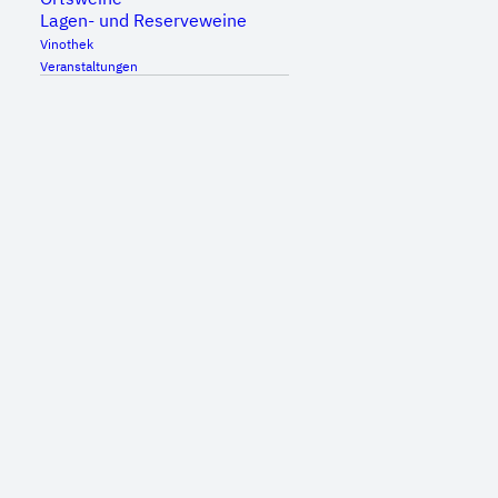
Lagen- und Reserveweine
Vinothek
Veranstaltungen
DETAILS
Datum:
21. Mai, 2023
Zeit:
15:00 - 20:00
Inhalt entsperren
Erforderlichen Service akzeptieren und Inhalte
entsperren
Mehr Informationen