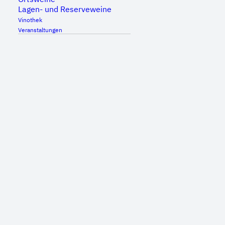
Lagen- und Reserveweine
Vinothek
Veranstaltungen
Genießen Sie eine große Auswahl unserer
Weine und die schöne Aussicht auf das
Remstal. Dazu bieten wir verschiedene kleine
Speisen an. Bei schönem Wetter finden Sie
zahlreiche Plätze auf der Wiese und auf der
Terrasse.