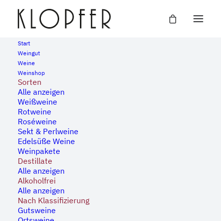
Start
Weingut
Weine
« Alle Veranstaltungen
Weinshop
Sorten
Alle anzeigen
Diese Veranstaltung hat bereits stattgefunden.
Weißweine
Rotweine
Roséweine
Ausschank Vinothek Am
Sekt & Perlweine
Edelsüße Weine
Steingrüble
Weinpakete
Destillate
Alle anzeigen
27. April, 2024 | 17:00
-
22:00
Alkoholfrei
Alle anzeigen
Nach Klassifizierung
Gutsweine
Ortsweine