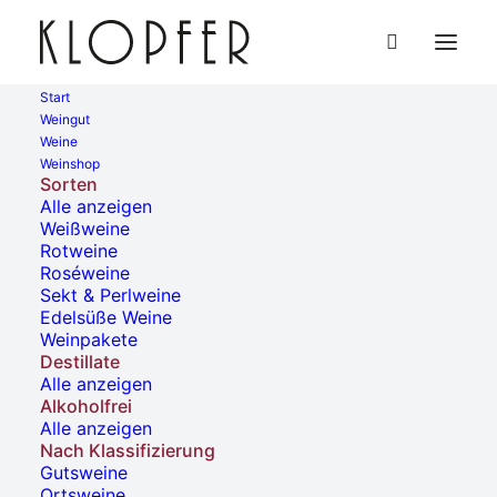
Start
Weingut
Weine
« Alle Veranstaltungen
Weinshop
Sorten
Alle anzeigen
Diese Veranstaltung hat bereits stattgefunden.
Weißweine
Rotweine
Roséweine
Ausschank Vinothek Am
Sekt & Perlweine
Edelsüße Weine
Steingrüble
Weinpakete
Destillate
Alle anzeigen
23. Mai, 2024 | 17:00
-
22:00
Alkoholfrei
Alle anzeigen
Nach Klassifizierung
Gutsweine
Ortsweine