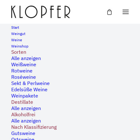
Start
Weingut
Weine
« Alle Veranstaltungen
Weinshop
Sorten
Alle anzeigen
Diese Veranstaltung hat bereits stattgefunden.
Weißweine
Rotweine
Roséweine
Easy Sunday – Pinkert &
Sekt & Perlweine
Edelsüße Weine
Uez an den turntables
Weinpakete
Destillate
Alle anzeigen
11. September, 2022 | 14:00
-
19:00
Alkoholfrei
Alle anzeigen
Nach Klassifizierung
Gutsweine
Ortsweine