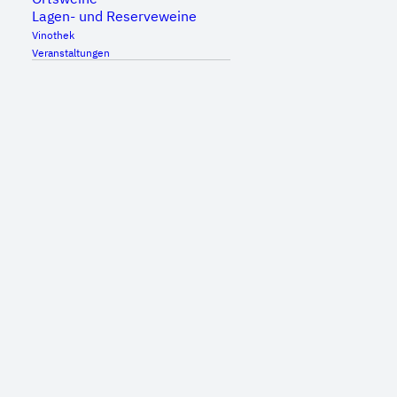
Lagen- und Reserveweine
Vinothek
Veranstaltungen
Bei einer Rundreise durch die Plattenkiste
präsentieren die beiden eine beschwingende
und unterhaltsame Melange aus Jazz, Soul,
Bossa Nova und deren elektronische
Spielarten.
Der Spätsommer kommt nochmals richtig in
Fahrt und wir laden Sie zu einem besonderen
musikalischen Event, feinen Sommerweinen