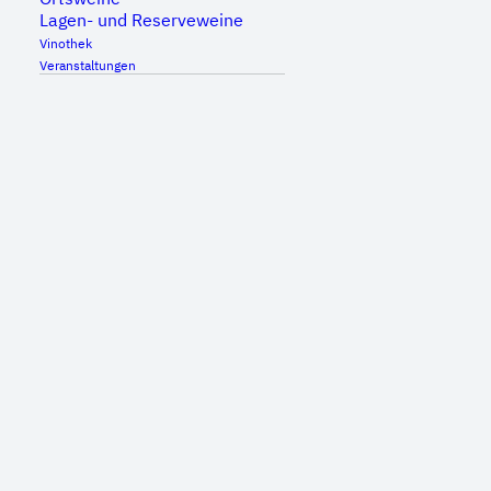
Lagen- und Reserveweine
Vinothek
Veranstaltungen
Genussvolles Wochenende in
Großheppach: Kulinarik und Weinkultur an
der Rems
Von Freitag, 10. Juli bis Sonntag, 12. Juli laden
Großheppacher Winzer und Gastronomen zu
einem stimmungsvollen Fest voller
Gaumenfreuden ein.