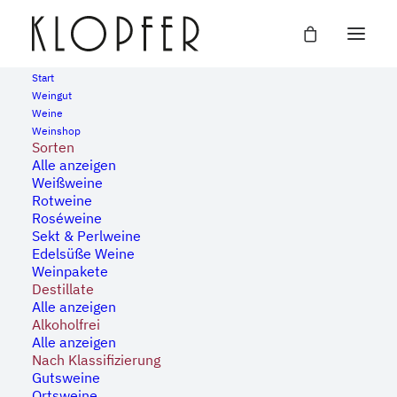
Start
Weingut
Weine
« Alle Veranstaltungen
Weinshop
Sorten
Alle anzeigen
Diese Veranstaltung hat bereits stattgefunden.
Weißweine
Genuss am Fluss – Fest der
Rotweine
Roséweine
Sekt & Perlweine
100 Weine
Edelsüße Weine
Weinpakete
10. Juli
-
12. Juli
Destillate
Alle anzeigen
Alkoholfrei
Alle anzeigen
Nach Klassifizierung
Gutsweine
Ortsweine