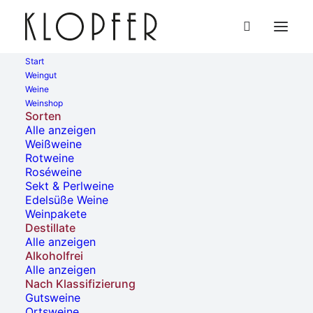
Start
Weingut
Weine
« Alle Veranstaltungen
Weinshop
Sorten
Alle anzeigen
Diese Veranstaltung hat bereits stattgefunden.
Weißweine
Rotweine
Roséweine
Hearts and Bones – Songs
Sekt & Perlweine
Edelsüße Weine
from a century
Weinpakete
Destillate
AUSVERKAUFT
Alle anzeigen
Alkoholfrei
Alle anzeigen
23. November, 2024 | 19:00
-
23:00
Nach Klassifizierung
Gutsweine
Ortsweine