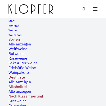
Start
Weingut
Weine
« Alle Veranstaltungen
Weinshop
Sorten
Alle anzeigen
Diese Veranstaltung hat bereits stattgefunden.
Weißweine
Rotweine
Roséweine
Jahrgangspräsentation mit
Sekt & Perlweine
Edelsüße Weine
Gastwinzer Oliver Gabel
Weinpakete
Destillate
Alle anzeigen
23. April, 2023 | 11:00
-
16:00
Alkoholfrei
Alle anzeigen
Nach Klassifizierung
Gutsweine
Jahrgangspräsentation
Ortsweine