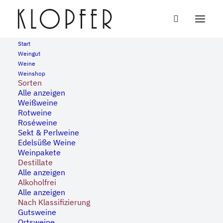
Start
Weingut
Weine
« Alle Veranstaltungen
Weinshop
Sorten
Alle anzeigen
Diese Veranstaltung hat bereits stattgefunden.
Weißweine
Rotweine
Roséweine
Klopfers Pfingsfest
Sekt & Perlweine
Edelsüße Weine
Weinpakete
7. Juni, 2025 | 16:00
-
23:00
Destillate
Alle anzeigen
Alkoholfrei
Alle anzeigen
Nach Klassifizierung
Gutsweine
Ortsweine