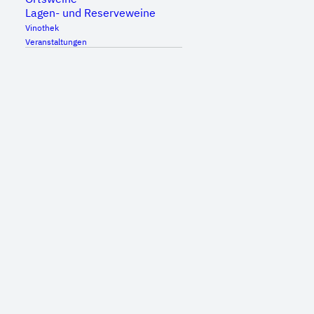
Lagen- und Reserveweine
Vinothek
Veranstaltungen
Genießen Sie Livemusik und unsere Bio-
Weine auf unserem bekannten Hoffest an
Pfingsten.
Ab 20 Uhr:
Spätlese
Wie bereits im letzten Jahr bittet auch in
diesem Jahr die Band „Spätlese“ zum
musikalischen Auftakt bei Klopfers Pfingstfest.
Mit einem Cuvée handverlesener Songs aus