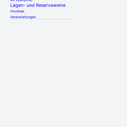
Lagen- und Reserveweine
Vinothek
Veranstaltungen
SPITZENWEIN, GUTE
MUSIK UND
AUSGEWÄHLTE
FOODSTÄNDE:
DIE
PERFEKTE
KOMBINATION.
Nachmittags auf
unserer
Wein-Matinée,
abends mit der
Langen Nacht der Weine.