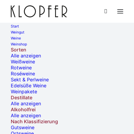
Start
Weingut
Weine
« Alle Veranstaltungen
Weinshop
Sorten
Alle anzeigen
Diese Veranstaltung hat bereits stattgefunden.
Weißweine
Rotweine
Roséweine
Lange Nacht der Weine
Sekt & Perlweine
Edelsüße Weine
Weinpakete
4. Mai, 2024 | 15:00
-
5. Mai, 2024 | 0:00
Destillate
Alle anzeigen
Alkoholfrei
Alle anzeigen
Nach Klassifizierung
Gutsweine
Wir sind dabei!
Ortsweine