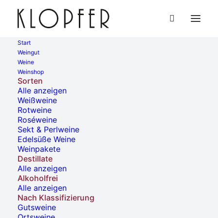
Start
Weingut
Weine
« Alle Veranstaltungen
Weinshop
Sorten
Alle anzeigen
Diese Veranstaltung hat bereits stattgefunden.
Weißweine
Rotweine
Roséweine
Leuchtender Weinberg
Sekt & Perlweine
Edelsüße Weine
Weinpakete
29. Juli, 2023 | 18:00
-
23:00
Destillate
Alle anzeigen
Alkoholfrei
Alle anzeigen
Livemusik, walk acts, segway-Touren, Sunset
Nach Klassifizierung
Tango und ein spektakuläres Feuerwerk:
Gutsweine
Zum 14. Mal lädt Weinstadt zum Leuchtenden
Ortsweine