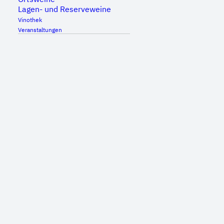
Inklusive Wasser und Espresso.
Lagen- und Reserveweine
Vinothek
Buchbar für Gruppen und Einzelpersonen.
Veranstaltungen
Anmeldung unter vinothek@weingut-klopfer.de
oder 07151 603848
Zum Kalender hinzufügen
DETAILS
Datum:
21. März, 2024
Zeit: