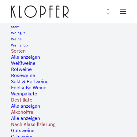
Start
Weingut
Weine
« Alle Veranstaltungen
Weinshop
Sorten
Alle anzeigen
Diese Veranstaltung hat bereits stattgefunden.
Weißweine
Rotweine
Roséweine
Offene Weinprobe
Sekt & Perlweine
Edelsüße Weine
Weinpakete
21. März, 2024 | 19:00
-
23:00
Destillate
Alle anzeigen
Alkoholfrei
Alle anzeigen
Verkosten Sie 10 Weine aus unserem
Nach Klassifizierung
Gutsweine
Sortiment. Dazu servieren wir kleine Speisen.
Ortsweine