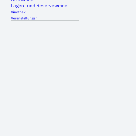
sorgt das Team vom Weinkeller Schäfergässle,
Lagen- und Reserveweine
Großheppach.
Vinothek
Veranstaltungen
Samstag
ab 20 Uhr:
Rock´n`Roldies
…nicht nur mit Hits der 50er und 60er Jahre
lassen es die Rock´n`Roldies richtig krachen!
Zum Kalender hinzufügen
DETAILS