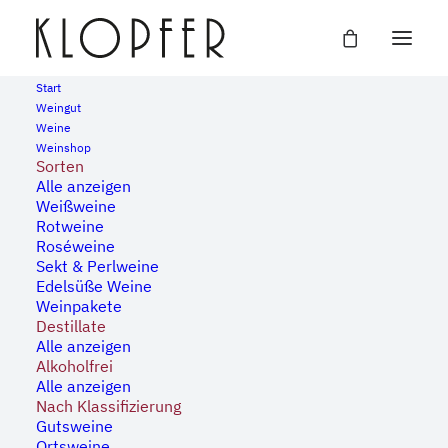
Start
Weingut
Weine
« Alle Veranstaltungen
Weinshop
Sorten
Alle anzeigen
Diese Veranstaltung hat bereits stattgefunden.
Weißweine
Rotweine
Roséweine
Klopfers Pfingstfest
Sekt & Perlweine
Edelsüße Weine
Weinpakete
27. Mai, 2023 | 16:00
-
23:00
Destillate
Alle anzeigen
Alkoholfrei
Alle anzeigen
Genießen Sie Livemusik und beste Weine aus
Nach Klassifizierung
eigenem Anbau auf unserem bekannten
Gutsweine
Hoffest an Pfingsten! Für das leibliche Wohl
Ortsweine