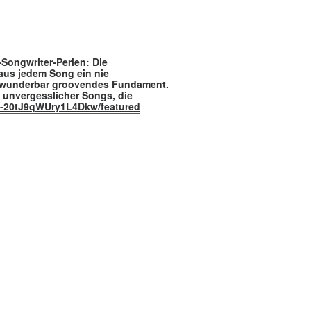
Songwriter-Perlen: Die
 aus jedem Song ein nie
n wunderbar groovendes Fundament.
 unvergesslicher Songs, die
a-20tJ9qWUry1L4Dkw/featured