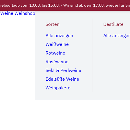
iebsurlaub vom 10.08. bis 15.08. - Wir sind ab dem 17.08. wieder für Si
Weine
Weinshop
Sorten
Destillate
Alle anzeigen
Alle anzeige
Weißweine
Rotweine
Roséweine
Sekt & Perlweine
Edelsüße Weine
Weinpakete