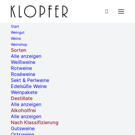
Start
Weingut
Weine
Weinshop
Sorten
Alle anzeigen
Sauvignon Gris
Weißweine
Rotweine
Roséweine
15,90
€
Sekt & Perlweine
Enthält 19% Mehrwertsteuer
Edelsüße Weine
(
21,20
€
/ 1 Liter)
Weinpakete
Alk. 14 % vol.
Destillate
zzgl.
Versand
Alle anzeigen
Sauvignon
Alkoholfrei
Alle anzeigen
Gris
Nach Klassifizierung
Menge
IN DEN WARENKORB
Gutsweine
Ortsweine