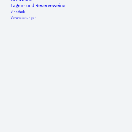
Lagen- und Reserveweine
Vinothek
Veranstaltungen
Weissburgunder
Gutswein
9,50
€
Enthält 19% Mehrwertsteuer
(
12,67
€
/ 1 Liter)
Alk. 12,5 % vol.
zzgl.
Versand
Weissburgunder